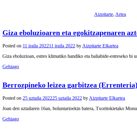
Aizpitarte
,
Artea
Giza eboluzioaren eta egokitzapenaren azt
Posted on
11 iraila 2022
11 iraila 2022
by
Aizpitarte Elkartea
Giza eboluzioan, estres klimatiko handiko eta baliabide-estreseko bi
Gehiago
Berrozpineko leizea garbitzea (Errenteria
Posted on
25 uztaila 2022
25 uztaila 2022
by
Aizpitarte Elkartea
Joan den uztailaren 16an, boluntarioekin batera, Txoritokietako Monu
Gehiago