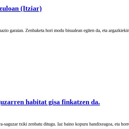
uloan (Itziar)
azio garaian. Zenbaketa hori modu bisualean egiten da, eta argazkieki
uzarren habitat gisa finkatzen da.
ra-saguzar txiki zenbatu ditugu. Iaz baino kopuru handixeagoa, eta horr