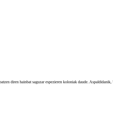
patzen diren hainbat saguzar espezieren koloniak daude. Aspaldidani