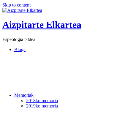
Skip to content
Aizpitarte Elkartea
Espeologia taldea
Bloga
Memoriak
2018ko memoria
2019ko memoria