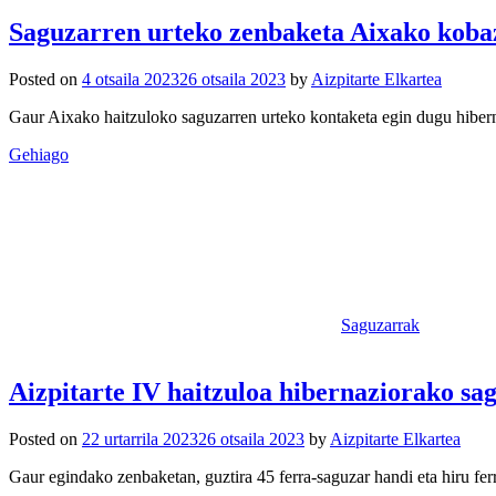
Saguzarren urteko zenbaketa Aixako kobaz
Posted on
4 otsaila 2023
26 otsaila 2023
by
Aizpitarte Elkartea
Gaur Aixako haitzuloko saguzarren urteko kontaketa egin dugu hibern
Gehiago
Saguzarrak
Aizpitarte IV haitzuloa hibernaziorako sag
Posted on
22 urtarrila 2023
26 otsaila 2023
by
Aizpitarte Elkartea
Gaur egindako zenbaketan, guztira 45 ferra-saguzar handi eta hiru fer