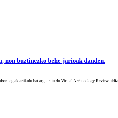
ra, non buztinezko behe-jarioak dauden.
ategiak artikulu bat argitaratu du Virtual Archaeology Review aldizk