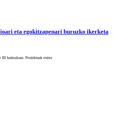
zioari eta egokitzapenari buruzko ikerketa
III haitzuloan. Proiektuak estres