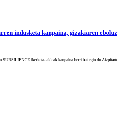
arren indusketa kanpaina, gizakiaren ebolu
en SUBSILIENCE ikerketa-taldeak kanpaina berri bat egin du Aizpitarte 