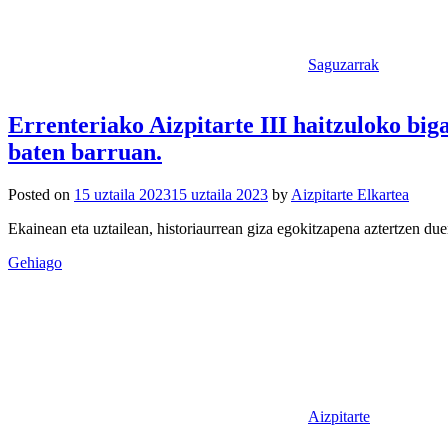
Saguzarrak
Errenteriako Aizpitarte III haitzuloko big
baten barruan.
Posted on
15 uztaila 2023
15 uztaila 2023
by
Aizpitarte Elkartea
Ekainean eta uztailean, historiaurrean giza egokitzapena aztertzen du
Gehiago
Aizpitarte