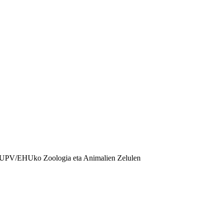
k, UPV/EHUko Zoologia eta Animalien Zelulen