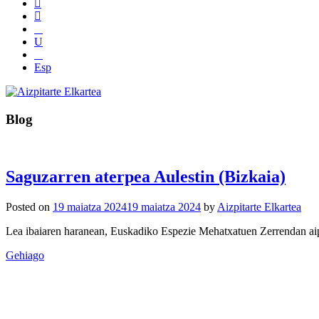
Esp
Blog
Saguzarren aterpea Aulestin (Bizkaia)
Posted on
19 maiatza 2024
19 maiatza 2024
by
Aizpitarte Elkartea
Lea ibaiaren haranean, Euskadiko Espezie Mehatxatuen Zerrendan ai
Gehiago