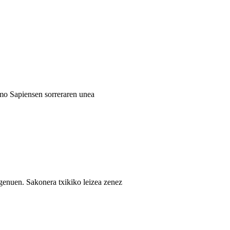
omo Sapiensen sorreraren unea
genuen. Sakonera txikiko leizea zenez