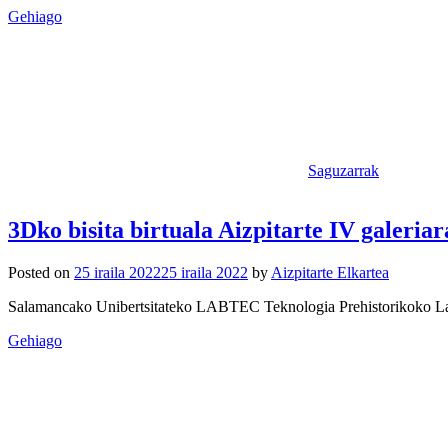
Gehiago
Saguzarrak
3Dko bisita birtuala Aizpitarte IV galeria
Posted on
25 iraila 2022
25 iraila 2022
by
Aizpitarte Elkartea
Salamancako Unibertsitateko LABTEC Teknologia Prehistorikoko Labor
Gehiago