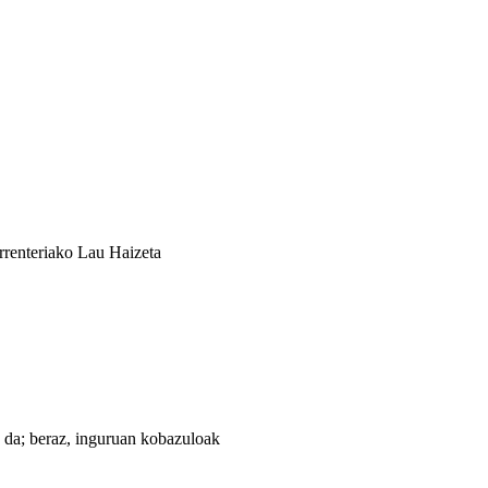
Errenteriako Lau Haizeta
 da; beraz, inguruan kobazuloak