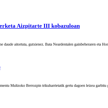
erketa Aizpitarte III kobazuloan
 une daude aitortuta, gutxienez. Bata Neardentalen gainbeheraren eta H
)
mentu Multzoko Berrozpin trikuharrietatik gertu dagoen leizea garbitu 