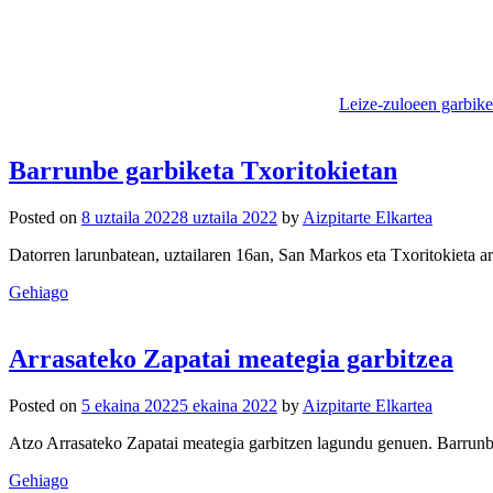
Leize-zuloeen garbike
Barrunbe garbiketa Txoritokietan
Posted on
8 uztaila 2022
8 uztaila 2022
by
Aizpitarte Elkartea
Datorren larunbatean, uztailaren 16an, San Markos eta Txoritokieta a
Gehiago
Arrasateko Zapatai meategia garbitzea
Posted on
5 ekaina 2022
5 ekaina 2022
by
Aizpitarte Elkartea
Atzo Arrasateko Zapatai meategia garbitzen lagundu genuen. Barrunbe
Gehiago