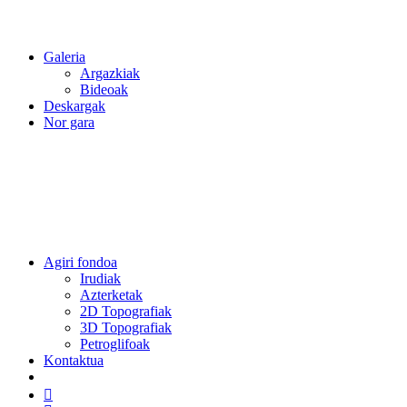
Galeria
Argazkiak
Bideoak
Deskargak
Nor gara
Agiri fondoa
Irudiak
Azterketak
2D Topografiak
3D Topografiak
Petroglifoak
Kontaktua