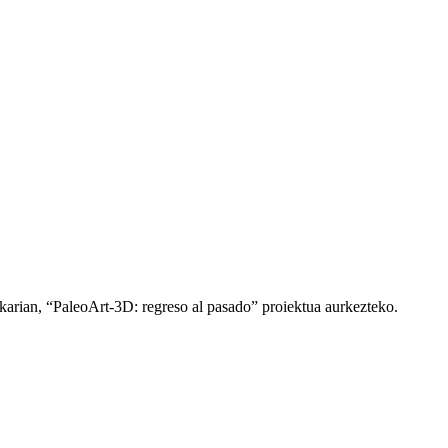
arian, “PaleoArt-3D: regreso al pasado” proiektua aurkezteko.