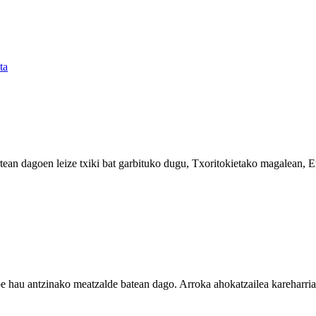
ta
rtean dagoen leize txiki bat garbituko dugu, Txoritokietako magalean, 
 hau antzinako meatzalde batean dago. Arroka ahokatzailea kareharria