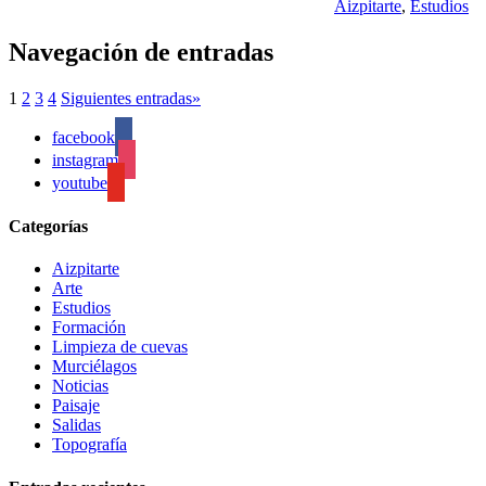
Aizpitarte
,
Estudios
Navegación de entradas
1
2
3
4
Siguientes entradas
»
facebook
instagram
youtube
Categorías
Aizpitarte
Arte
Estudios
Formación
Limpieza de cuevas
Murciélagos
Noticias
Paisaje
Salidas
Topografía